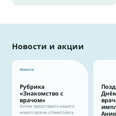
Новости и акции
ти
рика
Поздравляем с
акомство с
Днём Рождени
ачом»
врача-
имплантолога
м представить нашего
Аникееву Ири
о врача-стоматолога,