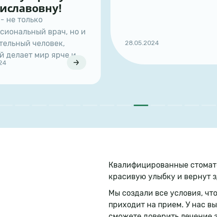
!
ч, но и
к,
28.05.2024
рче и
ей.
Квалифицированные стомато
красивую улыбку и вернут з
Мы создали все условия, чт
приходит на прием. У нас вы
сможете доверить лечение з