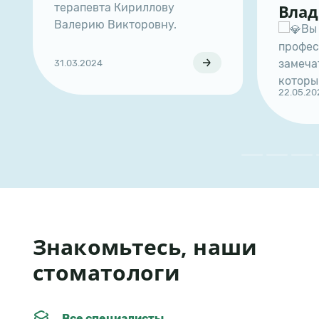
певта Кириллову
Владиславовну
рию Викторовну.
Вы - не только
профессиональный вра
замечательный челове
2024
который делает мир я
22.05.2024
улучшает улыбки люд
Знакомьтесь, наши
стоматологи
Все специалисты