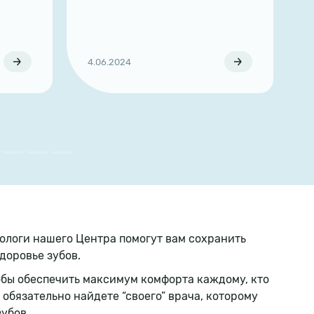
гости нашей кл
Сообщаем вам ,
переходит рабо
летний режим.
4.06.2024
10.06.2024
Работа клиник
11.06.2024 по 
года:
логи нашего Центра помогут вам сохранить
доровье зубов.
обы обеспечить максимум комфорта каждому, кто
 обязательно найдете “своего” врача, которому
убов.