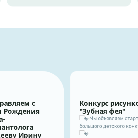
Конкурс рисунков
я
"Зубная фея"
Мы объявляем старт
большого детского конкурса
ну