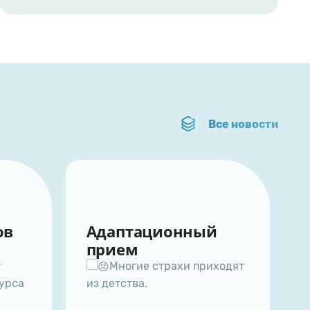
Все новости
Новости
Адаптационный
ЛЕТНИЙ Р
прием
РАБОТЫ К
11.06.2024
Многие страхи приходят
31.08.2024
из детства.
Уважаемые пац