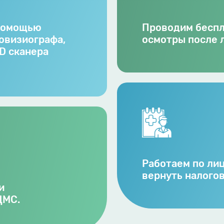
 помощью
Проводим бесп
овизиографа,
осмотры после л
D сканера
Работаем по ли
вернуть налого
ми
ДМС.