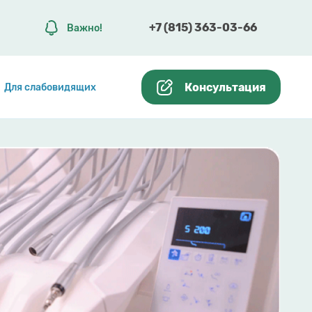
+7 (815) 363-03-66
Важно!
Консультация
Для слабовидящих
Лучшая стома
области
Рейтинг 32top отметил ЦЭСИ как л
Эта награда - результат работы вс
лечению и внимания к каждому пац