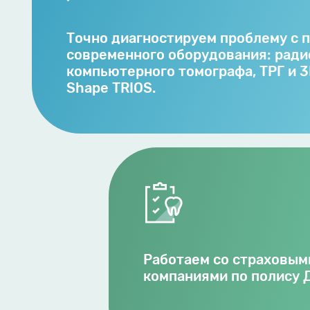
Точно диагностируем проблему с
современного оборудования: ради
компьютерного томографа, ТРГ и 3
Shape TRIOS.
Работаем со страховы
компаниями по полису 