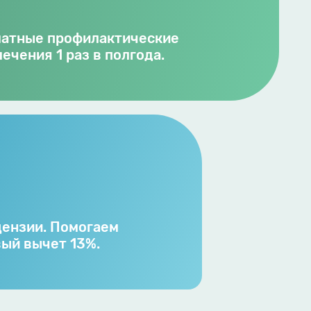
латные профилактические
ечения 1 раз в полгода.
цензии. Помогаем
вый вычет 13%.